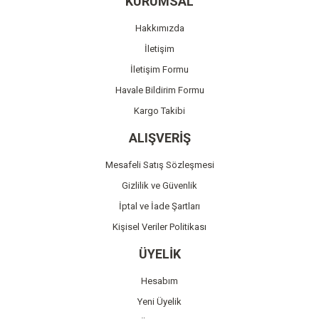
KURUMSAL
Ürün açıklamasında eksik bilgiler bulunuyor.
Hakkımızda
Ürün bilgilerinde hatalar bulunuyor.
İletişim
Ürün fiyatı diğer sitelerden daha pahalı.
İletişim Formu
Bu ürüne benzer farklı alternatifler olmalı.
Havale Bildirim Formu
Kargo Takibi
ALIŞVERİŞ
Mesafeli Satış Sözleşmesi
Gönder
Gizlilik ve Güvenlik
İptal ve İade Şartları
Kişisel Veriler Politikası
ÜYELİK
Hesabım
Yeni Üyelik