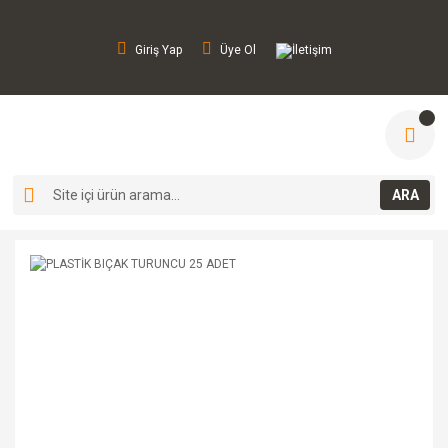
Giriş Yap
Üye Ol
İletişim
ARA