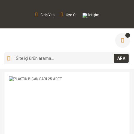
Giriş Yap
Üye Ol
İletişim
ARA