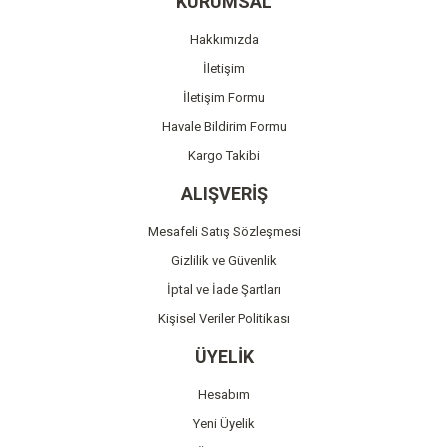
KURUMSAL
Ürün açıklamasında eksik bilgiler bulunuyor.
Hakkımızda
Ürün bilgilerinde hatalar bulunuyor.
İletişim
Ürün fiyatı diğer sitelerden daha pahalı.
İletişim Formu
Bu ürüne benzer farklı alternatifler olmalı.
Havale Bildirim Formu
Kargo Takibi
ALIŞVERİŞ
Mesafeli Satış Sözleşmesi
Gönder
Gizlilik ve Güvenlik
İptal ve İade Şartları
Kişisel Veriler Politikası
ÜYELİK
Hesabım
Yeni Üyelik