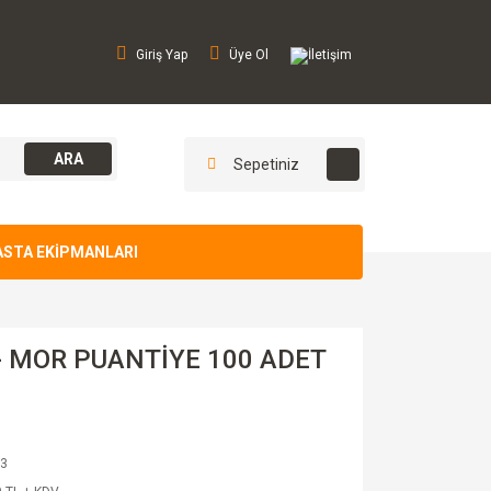
Giriş Yap
Üye Ol
İletişim
ARA
Sepetiniz
ASTA EKİPMANLARI
- MOR PUANTİYE 100 ADET
3