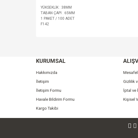
YÜKSEKLİK : 38MM
TABAN ÇAPI : 65MM
1 PAKET / 100 ADET
F142
Bu ürünün fiyat bilgisi, resim, ürün açıklamalarında v
Görüş ve önerileriniz için teşekkür ederiz.
KURUMSAL
ALIŞV
Ürün resmi kalitesiz, bozuk veya görüntülenemiyo
Ürün açıklamasında eksik bilgiler bulunuyor.
Hakkımızda
Mesafel
Ürün bilgilerinde hatalar bulunuyor.
İletişim
Gizlilik 
Ürün fiyatı diğer sitelerden daha pahalı.
İletişim Formu
İptal ve 
Bu ürüne benzer farklı alternatifler olmalı.
Havale Bildirim Formu
Kişisel V
Kargo Takibi