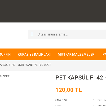
MUFFIN
KURABİYE KALIPLARI
MUTFAK MALZEMELERİ
P
APSÜL F142 - MOR PUANTİYE 100 ADET
PET KAPSÜL F142 
120,00 TL
Stok Kodu
BS106