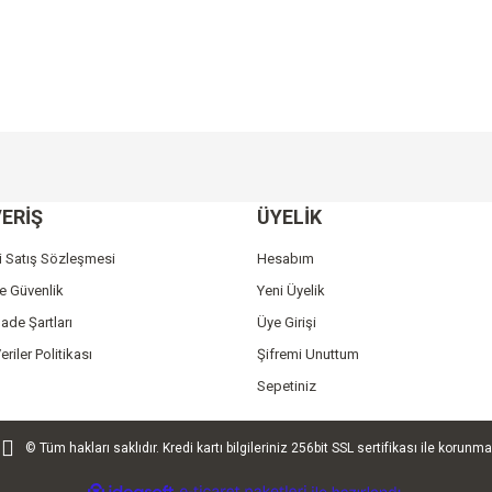
e diğer konularda yetersiz gördüğünüz noktaları öneri formunu kullanarak tarafımı
Bu ürüne ilk yorumu siz yapın!
ERİŞ
ÜYELİK
r.
Yorum Yaz
i Satış Sözleşmesi
Hesabım
ve Güvenlik
Yeni Üyelik
İade Şartları
Üye Girişi
eriler Politikası
Şifremi Unuttum
Sepetiniz
© Tüm hakları saklıdır. Kredi kartı bilgileriniz 256bit SSL sertifikası ile korunma
Gönder
ile
ideasoft