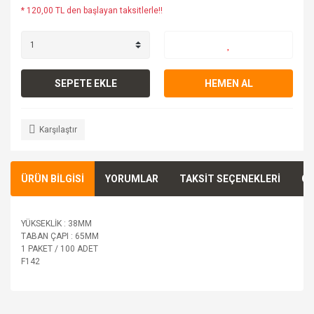
* 120,00 TL den başlayan taksitlerle!!
SEPETE EKLE
HEMEN AL
Karşılaştır
ÜRÜN BİLGİSİ
YORUMLAR
TAKSİT SEÇENEKLERİ
ÖN
YÜKSEKLİK : 38MM
TABAN ÇAPI : 65MM
1 PAKET / 100 ADET
F142
Bu ürünün fiyat bilgisi, resim, ürün açıklamalarında ve diğer
konularda yetersiz gördüğünüz noktaları öneri formunu