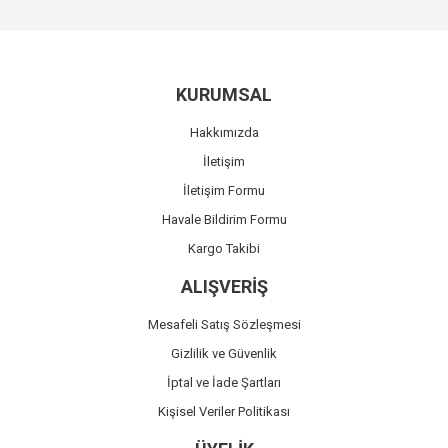
Bu ürüne ilk yorumu siz yapın!
kullanarak tarafımıza iletebilirsiniz.
Görüş ve önerileriniz için teşekkür ederiz.
Yorum Yaz
Ürün resmi kalitesiz, bozuk veya görüntülenemiyor.
KURUMSAL
Ürün açıklamasında eksik bilgiler bulunuyor.
Hakkımızda
Ürün bilgilerinde hatalar bulunuyor.
İletişim
Ürün fiyatı diğer sitelerden daha pahalı.
İletişim Formu
Bu ürüne benzer farklı alternatifler olmalı.
Havale Bildirim Formu
Kargo Takibi
ALIŞVERİŞ
Mesafeli Satış Sözleşmesi
Gönder
Gizlilik ve Güvenlik
İptal ve İade Şartları
Kişisel Veriler Politikası