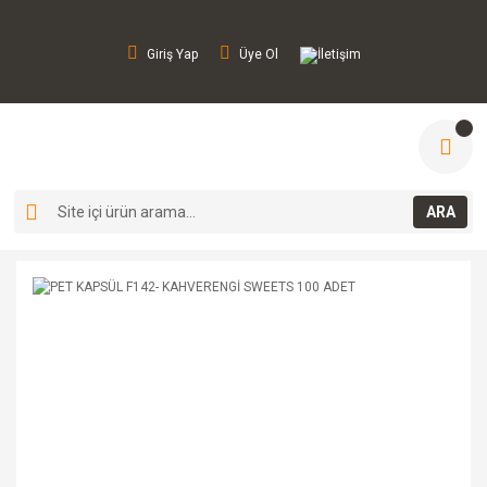
Giriş Yap
Üye Ol
İletişim
ARA