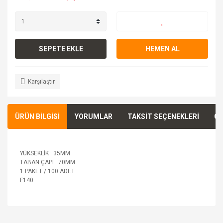
SEPETE EKLE
HEMEN AL
Karşılaştır
ÜRÜN BİLGİSİ
YORUMLAR
TAKSİT SEÇENEKLERİ
ÖN
YÜKSEKLİK : 35MM
TABAN ÇAPI : 70MM
1 PAKET / 100 ADET
F140
Bu ürünün fiyat bilgisi, resim, ürün açıklamalarında ve diğer
konularda yetersiz gördüğünüz noktaları öneri formunu