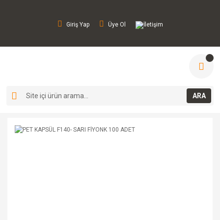
Giriş Yap
Üye Ol
İletişim
ARA