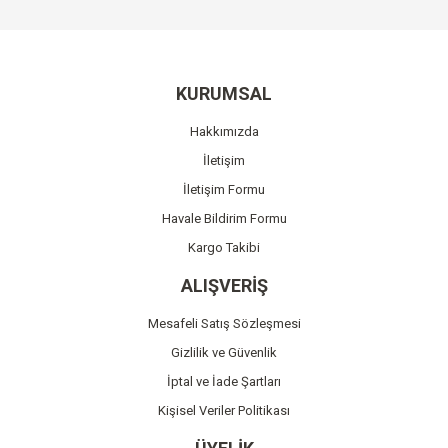
Bu ürüne ilk yorumu siz yapın!
kullanarak tarafımıza iletebilirsiniz.
Görüş ve önerileriniz için teşekkür ederiz.
Yorum Yaz
Ürün resmi kalitesiz, bozuk veya görüntülenemiyor.
KURUMSAL
Ürün açıklamasında eksik bilgiler bulunuyor.
Hakkımızda
Ürün bilgilerinde hatalar bulunuyor.
İletişim
Ürün fiyatı diğer sitelerden daha pahalı.
İletişim Formu
Bu ürüne benzer farklı alternatifler olmalı.
Havale Bildirim Formu
Kargo Takibi
ALIŞVERİŞ
Mesafeli Satış Sözleşmesi
Gönder
Gizlilik ve Güvenlik
İptal ve İade Şartları
Kişisel Veriler Politikası