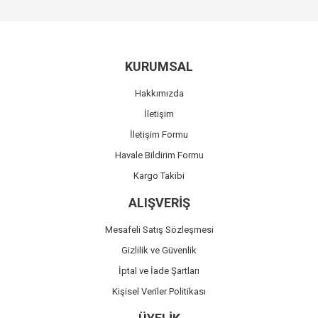
Bu ürüne ilk yorumu siz yapın!
kullanarak tarafımıza iletebilirsiniz.
Görüş ve önerileriniz için teşekkür ederiz.
Yorum Yaz
Ürün resmi kalitesiz, bozuk veya görüntülenemiyor.
KURUMSAL
Ürün açıklamasında eksik bilgiler bulunuyor.
Hakkımızda
Ürün bilgilerinde hatalar bulunuyor.
İletişim
Ürün fiyatı diğer sitelerden daha pahalı.
İletişim Formu
Bu ürüne benzer farklı alternatifler olmalı.
Havale Bildirim Formu
Kargo Takibi
ALIŞVERİŞ
Mesafeli Satış Sözleşmesi
Gönder
Gizlilik ve Güvenlik
İptal ve İade Şartları
Kişisel Veriler Politikası