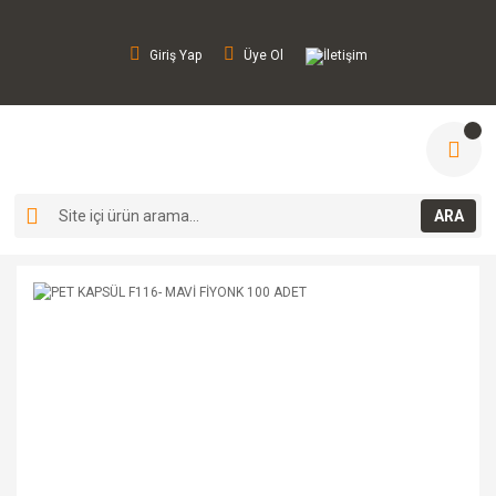
Giriş Yap
Üye Ol
İletişim
ARA