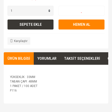
SEPETE EKLE
HEMEN AL
Karşılaştır
ÜRÜN BİLGİSİ
YORUMLAR
TAKSİT SEÇENEKLERİ
ÖN
YÜKSEKLİK : 33MM
TABAN ÇAPI :48MM
1 PAKET / 100 ADET
F116
Bu ürünün fiyat bilgisi, resim, ürün açıklamalarında ve diğer
konularda yetersiz gördüğünüz noktaları öneri formunu