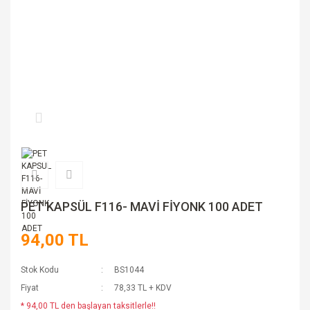
PET KAPSÜL F116- MAVİ FİYONK 100 ADET
94,00 TL
Stok Kodu
BS1044
Fiyat
78,33 TL + KDV
* 94,00 TL den başlayan taksitlerle!!