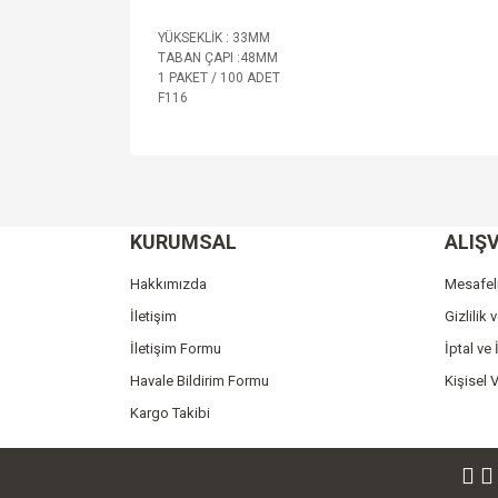
YÜKSEKLİK : 33MM
TABAN ÇAPI :48MM
1 PAKET / 100 ADET
F116
Bu ürünün fiyat bilgisi, resim, ürün açıklamalarında v
Görüş ve önerileriniz için teşekkür ederiz.
KURUMSAL
ALIŞV
Ürün resmi kalitesiz, bozuk veya görüntülenemiyo
Ürün açıklamasında eksik bilgiler bulunuyor.
Hakkımızda
Mesafel
Ürün bilgilerinde hatalar bulunuyor.
İletişim
Gizlilik 
Ürün fiyatı diğer sitelerden daha pahalı.
İletişim Formu
İptal ve 
Bu ürüne benzer farklı alternatifler olmalı.
Havale Bildirim Formu
Kişisel V
Kargo Takibi