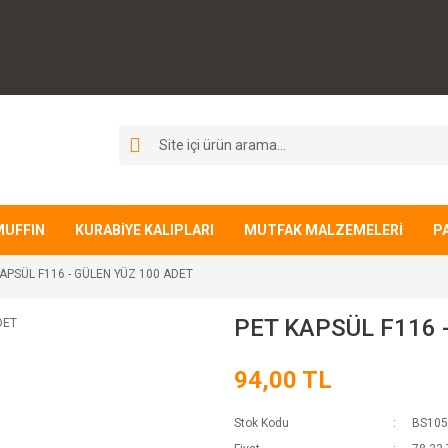
MUFFIN
KURABİYE KALIPLARI
MUTFAK MALZEMELERİ
P
APSÜL F116 - GÜLEN YÜZ 100 ADET
PET KAPSÜL F116 
94,00 TL
Stok Kodu
BS105