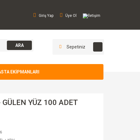
Giriş Yap
Üye Ol
İletişim
ARA
Sepetiniz
ASTA EKİPMANLARI
- GÜLEN YÜZ 100 ADET
6