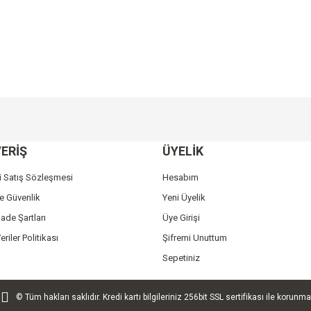
e diğer konularda yetersiz gördüğünüz noktaları öneri formunu kullanarak tarafımı
Bu ürüne ilk yorumu siz yapın!
ERİŞ
ÜYELİK
r.
Yorum Yaz
i Satış Sözleşmesi
Hesabım
ve Güvenlik
Yeni Üyelik
İade Şartları
Üye Girişi
eriler Politikası
Şifremi Unuttum
Sepetiniz
© Tüm hakları saklıdır. Kredi kartı bilgileriniz 256bit SSL sertifikası ile korunma