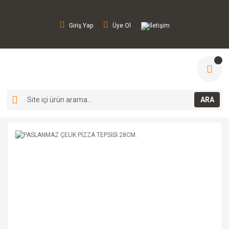
Giriş Yap
Üye Ol
İletişim
ARA