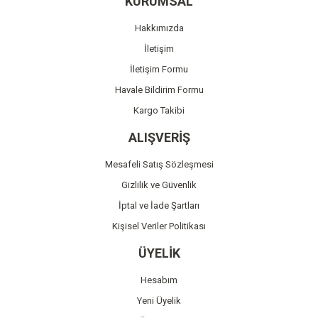
KURUMSAL
Ürün açıklamasında eksik bilgiler bulunuyor.
Hakkımızda
Ürün bilgilerinde hatalar bulunuyor.
İletişim
Ürün fiyatı diğer sitelerden daha pahalı.
İletişim Formu
Bu ürüne benzer farklı alternatifler olmalı.
Havale Bildirim Formu
Kargo Takibi
ALIŞVERİŞ
Mesafeli Satış Sözleşmesi
Gönder
Gizlilik ve Güvenlik
İptal ve İade Şartları
Kişisel Veriler Politikası
ÜYELİK
Hesabım
Yeni Üyelik