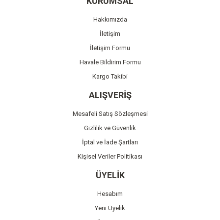
KURUMSAL
Ürün açıklamasında eksik bilgiler bulunuyor.
Hakkımızda
Ürün bilgilerinde hatalar bulunuyor.
İletişim
Ürün fiyatı diğer sitelerden daha pahalı.
İletişim Formu
Bu ürüne benzer farklı alternatifler olmalı.
Havale Bildirim Formu
Kargo Takibi
ALIŞVERİŞ
Mesafeli Satış Sözleşmesi
Gönder
Gizlilik ve Güvenlik
İptal ve İade Şartları
Kişisel Veriler Politikası
ÜYELİK
Hesabım
Yeni Üyelik