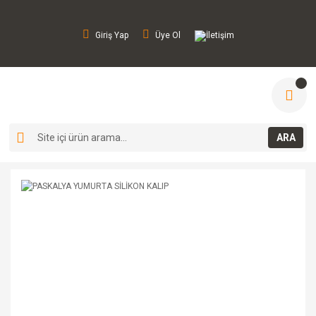
Giriş Yap
Üye Ol
İletişim
ARA