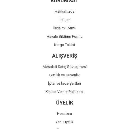
KURUMSAL
Ürün açıklamasında eksik bilgiler bulunuyor.
Hakkımızda
Ürün bilgilerinde hatalar bulunuyor.
İletişim
Ürün fiyatı diğer sitelerden daha pahalı.
İletişim Formu
Bu ürüne benzer farklı alternatifler olmalı.
Havale Bildirim Formu
Kargo Takibi
ALIŞVERİŞ
Mesafeli Satış Sözleşmesi
Gönder
Gizlilik ve Güvenlik
İptal ve İade Şartları
Kişisel Veriler Politikası
ÜYELİK
Hesabım
Yeni Üyelik