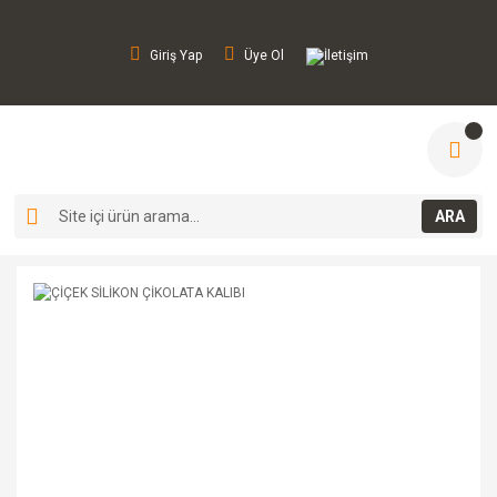
Giriş Yap
Üye Ol
İletişim
ARA