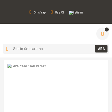
Giriş Yap
Üye Ol
İletişim
ARA