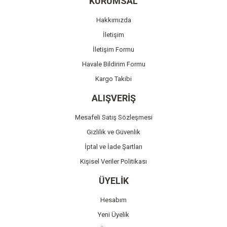
KURUMSAL
Ürün açıklamasında eksik bilgiler bulunuyor.
Hakkımızda
Ürün bilgilerinde hatalar bulunuyor.
İletişim
Ürün fiyatı diğer sitelerden daha pahalı.
İletişim Formu
Bu ürüne benzer farklı alternatifler olmalı.
Havale Bildirim Formu
Kargo Takibi
ALIŞVERİŞ
Mesafeli Satış Sözleşmesi
Gönder
Gizlilik ve Güvenlik
İptal ve İade Şartları
Kişisel Veriler Politikası
ÜYELİK
Hesabım
Yeni Üyelik