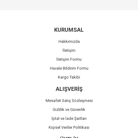
Bu ürüne ilk yorumu siz yapın!
kullanarak tarafımıza iletebilirsiniz.
Görüş ve önerileriniz için teşekkür ederiz.
Yorum Yaz
Ürün resmi kalitesiz, bozuk veya görüntülenemiyor.
KURUMSAL
Ürün açıklamasında eksik bilgiler bulunuyor.
Hakkımızda
Ürün bilgilerinde hatalar bulunuyor.
İletişim
Ürün fiyatı diğer sitelerden daha pahalı.
İletişim Formu
Bu ürüne benzer farklı alternatifler olmalı.
Havale Bildirim Formu
Kargo Takibi
ALIŞVERİŞ
Mesafeli Satış Sözleşmesi
Gönder
Gizlilik ve Güvenlik
İptal ve İade Şartları
Kişisel Veriler Politikası