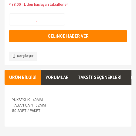
* 88,00 TL den başlayan taksitlerle!!
GELİNCE HABER VER
Karşılaştır
ÜRÜN BİLGİSİ
YORUMLAR
TAKSİT SEÇENEKLERİ
ÖN
YÜKSEKLİK : 40MM
TABAN ÇAPI : 62MM
50 ADET / PAKET
Bu ürünün fiyat bilgisi, resim, ürün açıklamalarında ve diğer
konularda yetersiz gördüğünüz noktaları öneri formunu