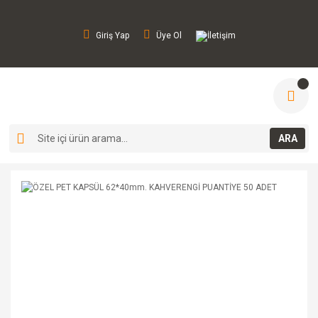
Giriş Yap
Üye Ol
İletişim
ARA