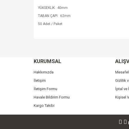
YÜKSEKLİK : 40mm
TABAN ÇAPI : 62mm
50 Adet / Paket
Bu ürünün fiyat bilgisi, resim, ürün açıklamalarında v
Görüş ve önerileriniz için teşekkür ederiz.
KURUMSAL
ALIŞV
Ürün resmi kalitesiz, bozuk veya görüntülenemiyo
Ürün açıklamasında eksik bilgiler bulunuyor.
Hakkımızda
Mesafel
Ürün bilgilerinde hatalar bulunuyor.
İletişim
Gizlilik 
Ürün fiyatı diğer sitelerden daha pahalı.
İletişim Formu
İptal ve 
Bu ürüne benzer farklı alternatifler olmalı.
Havale Bildirim Formu
Kişisel V
Kargo Takibi