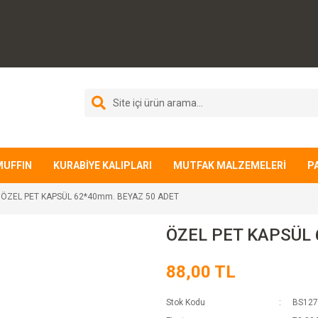
MUFFIN
KURABİYE KALIPLARI
MUTFAK MALZEMELERİ
P
ÖZEL PET KAPSÜL 62*40mm. BEYAZ 50 ADET
ÖZEL PET KAPSÜL 
88,00 TL
Stok Kodu
BS127