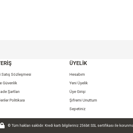
e diğer konularda yetersiz gördüğünüz noktaları öneri formunu kullanarak tarafımı
Bu ürüne ilk yorumu siz yapın!
ERİŞ
ÜYELİK
r.
Yorum Yaz
i Satış Sözleşmesi
Hesabım
ve Güvenlik
Yeni Üyelik
İade Şartları
Üye Girişi
eriler Politikası
Şifremi Unuttum
Sepetiniz
© Tüm hakları saklıdır. Kredi kartı bilgileriniz 256bit SSL sertifikası ile korunm