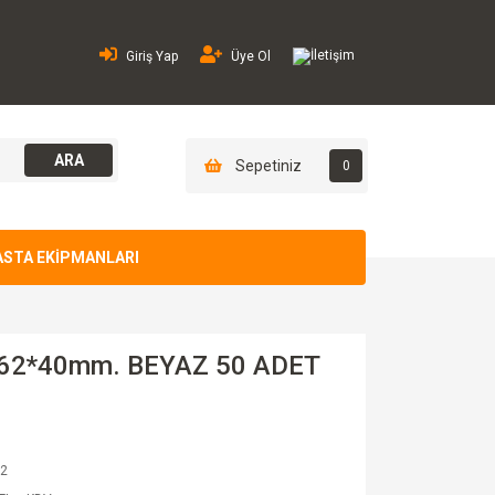
İletişim
Giriş Yap
Üye Ol
ARA
Sepetiniz
0
ASTA EKİPMANLARI
62*40mm. BEYAZ 50 ADET
2