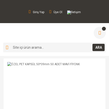
Giriş Yap
Üye Ol
İletişim
ARA