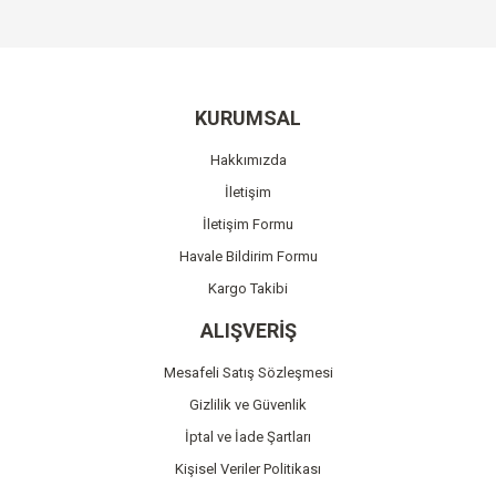
konularda yetersiz gördüğünüz noktaları öneri formunu
Bu ürüne ilk yorumu siz yapın!
kullanarak tarafımıza iletebilirsiniz.
Görüş ve önerileriniz için teşekkür ederiz.
Yorum Yaz
Ürün resmi kalitesiz, bozuk veya görüntülenemiyor.
KURUMSAL
Ürün açıklamasında eksik bilgiler bulunuyor.
Hakkımızda
Ürün bilgilerinde hatalar bulunuyor.
İletişim
Ürün fiyatı diğer sitelerden daha pahalı.
İletişim Formu
Bu ürüne benzer farklı alternatifler olmalı.
Havale Bildirim Formu
Kargo Takibi
ALIŞVERİŞ
Mesafeli Satış Sözleşmesi
Gönder
Gizlilik ve Güvenlik
İptal ve İade Şartları
Kişisel Veriler Politikası