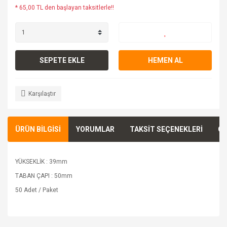
* 65,00 TL den başlayan taksitlerle!!
SEPETE EKLE
HEMEN AL
Karşılaştır
ÜRÜN BİLGİSİ
YORUMLAR
TAKSİT SEÇENEKLERİ
ÖN
YÜKSEKLİK : 39mm
TABAN ÇAPI : 50mm
50 Adet / Paket
Bu ürünün fiyat bilgisi, resim, ürün açıklamalarında ve diğer