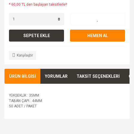
* 60,00 TL den başlayan taksitlerle!!
SEPETE EKLE
HEMEN AL
Karşılaştır
ÜRÜN BİLGİSİ
YORUMLAR
TAKSİT SEÇENEKLERİ
ÖN
YÜKSEKLİK : 35MM
TABAN ÇAPI : 44MM
50 ADET / PAKET
Bu ürünün fiyat bilgisi, resim, ürün açıklamalarında ve diğer
konularda yetersiz gördüğünüz noktaları öneri formunu
Bu ürüne ilk yorumu siz yapın!
kullanarak tarafımıza iletebilirsiniz.