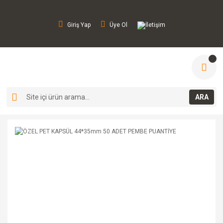
Giriş Yap
Üye Ol
İletişim
ARA