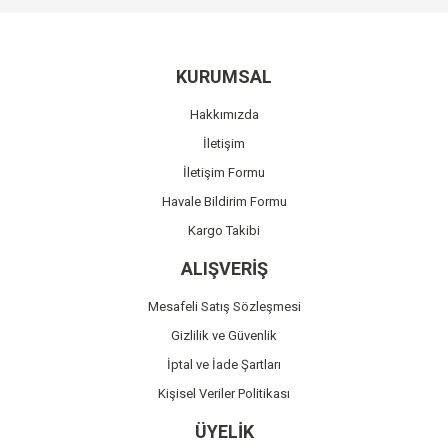
Görüş ve önerileriniz için teşekkür ederiz.
Yorum Yaz
Ürün resmi kalitesiz, bozuk veya görüntülenemiyor.
KURUMSAL
Ürün açıklamasında eksik bilgiler bulunuyor.
Hakkımızda
Ürün bilgilerinde hatalar bulunuyor.
İletişim
Ürün fiyatı diğer sitelerden daha pahalı.
İletişim Formu
Bu ürüne benzer farklı alternatifler olmalı.
Havale Bildirim Formu
Kargo Takibi
ALIŞVERİŞ
Mesafeli Satış Sözleşmesi
Gönder
Gizlilik ve Güvenlik
İptal ve İade Şartları
Kişisel Veriler Politikası
ÜYELİK