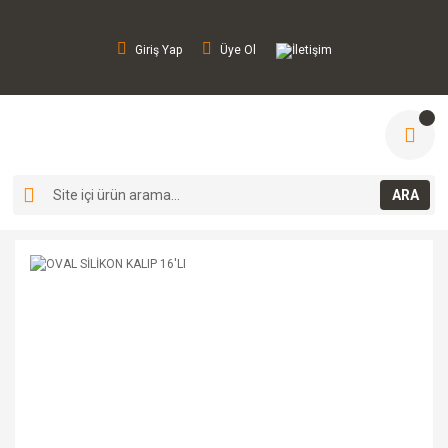
Giriş Yap
Üye Ol
İletişim
ARA