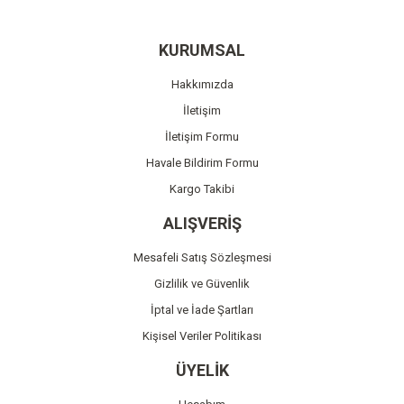
Yorum Yaz
Ürün resmi kalitesiz, bozuk veya görüntülenemiyor.
KURUMSAL
Ürün açıklamasında eksik bilgiler bulunuyor.
Hakkımızda
Ürün bilgilerinde hatalar bulunuyor.
İletişim
Ürün fiyatı diğer sitelerden daha pahalı.
İletişim Formu
Bu ürüne benzer farklı alternatifler olmalı.
Havale Bildirim Formu
Kargo Takibi
ALIŞVERİŞ
Mesafeli Satış Sözleşmesi
Gönder
Gizlilik ve Güvenlik
İptal ve İade Şartları
Kişisel Veriler Politikası
ÜYELİK