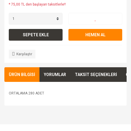
* 75,00 TL den başlayan taksitlerle!!
SEPETE EKLE
HEMEN AL
Karşılaştır
ÜRÜN BİLGİSİ
YORUMLAR
TAKSİT SEÇENEKLERİ
ÖN
ORTALAMA 280 ADET
Bu ürünün fiyat bilgisi, resim, ürün açıklamalarında ve diğer
konularda yetersiz gördüğünüz noktaları öneri formunu
Bu ürüne ilk yorumu siz yapın!
kullanarak tarafımıza iletebilirsiniz.
Görüş ve önerileriniz için teşekkür ederiz.