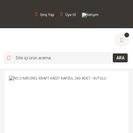
Giriş Yap
Üye Ol
İletişim
ARA