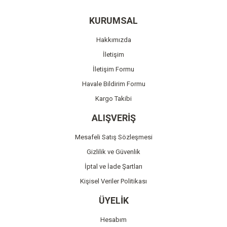
Yorum Yaz
Ürün resmi kalitesiz, bozuk veya görüntülenemiyor.
KURUMSAL
Ürün açıklamasında eksik bilgiler bulunuyor.
Hakkımızda
Ürün bilgilerinde hatalar bulunuyor.
İletişim
Ürün fiyatı diğer sitelerden daha pahalı.
İletişim Formu
Bu ürüne benzer farklı alternatifler olmalı.
Havale Bildirim Formu
Kargo Takibi
ALIŞVERİŞ
Mesafeli Satış Sözleşmesi
Gönder
Gizlilik ve Güvenlik
İptal ve İade Şartları
Kişisel Veriler Politikası
ÜYELİK
Hesabım