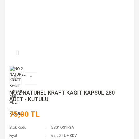
NO:2 NATÜREL KRAFT KAĞIT KAPSÜL 280
ADET - KUTULU
75,00 TL
Stok Kodu
5SG1Q31F3A
Fiyat
62,50 TL + KDV