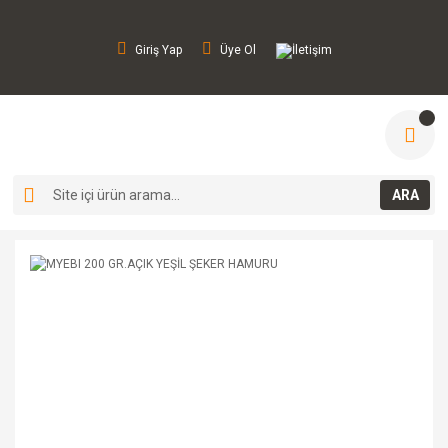
Giriş Yap
Üye Ol
İletişim
ARA