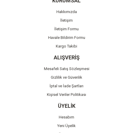
KURUMSAL
Ürün açıklamasında eksik bilgiler bulunuyor.
Hakkımızda
Ürün bilgilerinde hatalar bulunuyor.
İletişim
Ürün fiyatı diğer sitelerden daha pahalı.
İletişim Formu
Bu ürüne benzer farklı alternatifler olmalı.
Havale Bildirim Formu
Kargo Takibi
ALIŞVERİŞ
Mesafeli Satış Sözleşmesi
Gönder
Gizlilik ve Güvenlik
İptal ve İade Şartları
Kişisel Veriler Politikası
ÜYELİK
Hesabım
Yeni Üyelik