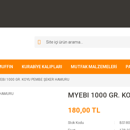
MUFFIN
KURABİYE KALIPLARI
MUTFAK MALZEMELERİ
P
EBI 1000 GR. KOYU PEMBE ŞEKER HAMURU
MYEBI 1000 GR. 
180,00 TL
Stok Kodu
BS180