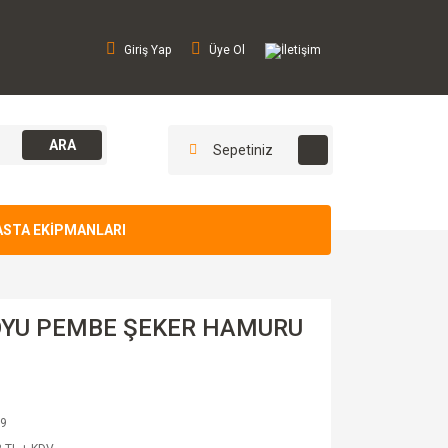
Giriş Yap
Üye Ol
İletişim
ARA
Sepetiniz
ASTA EKİPMANLARI
KOYU PEMBE ŞEKER HAMURU
9