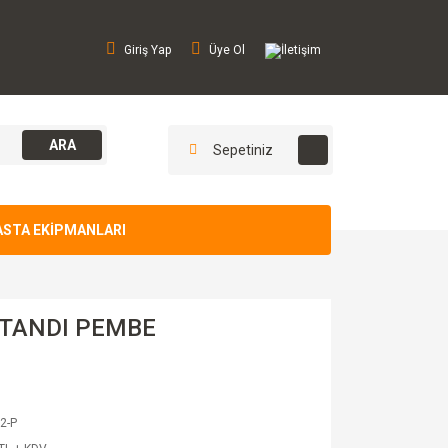
Giriş Yap
Üye Ol
İletişim
ARA
Sepetiniz
ASTA EKİPMANLARI
TANDI PEMBE
2-P