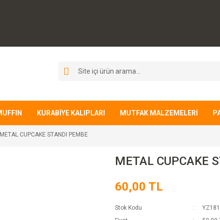
MUFFIN
KURABİYE KALIPLARI
MUTFAK MALZEMELERİ
P
METAL CUPCAKE STANDI PEMBE
METAL CUPCAKE S
60,00 TL
Stok Kodu
YZ181