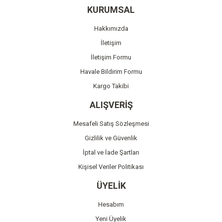
Ürün resmi kalitesiz, bozuk veya görüntülenemiyor.
KURUMSAL
Ürün açıklamasında eksik bilgiler bulunuyor.
Hakkımızda
Ürün bilgilerinde hatalar bulunuyor.
İletişim
Ürün fiyatı diğer sitelerden daha pahalı.
İletişim Formu
Bu ürüne benzer farklı alternatifler olmalı.
Havale Bildirim Formu
Kargo Takibi
ALIŞVERİŞ
Mesafeli Satış Sözleşmesi
Gönder
Gizlilik ve Güvenlik
İptal ve İade Şartları
Kişisel Veriler Politikası
ÜYELİK
Hesabım
Yeni Üyelik