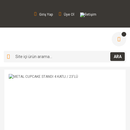
Giriş Yap
Üye Ol
İletişim
ARA