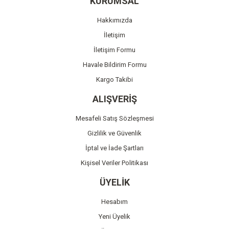
KURUMSAL
Ürün açıklamasında eksik bilgiler bulunuyor.
Hakkımızda
Ürün bilgilerinde hatalar bulunuyor.
İletişim
Ürün fiyatı diğer sitelerden daha pahalı.
İletişim Formu
Bu ürüne benzer farklı alternatifler olmalı.
Havale Bildirim Formu
Kargo Takibi
ALIŞVERİŞ
Mesafeli Satış Sözleşmesi
Gönder
Gizlilik ve Güvenlik
İptal ve İade Şartları
Kişisel Veriler Politikası
ÜYELİK
Hesabım
Yeni Üyelik