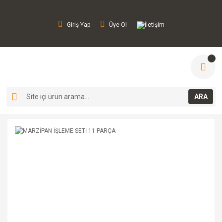
Giriş Yap
Üye Ol
İletişim
ARA