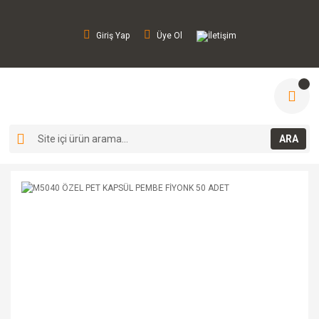
Giriş Yap
Üye Ol
İletişim
ARA