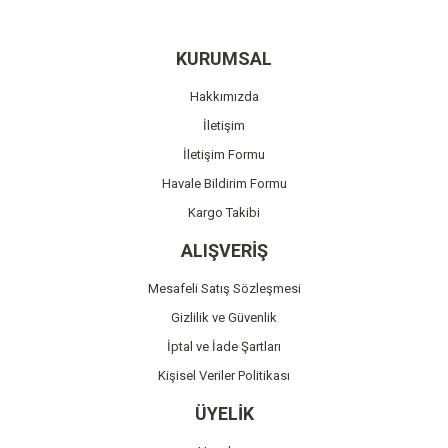
Yorum Yaz
Ürün resmi kalitesiz, bozuk veya görüntülenemiyor.
KURUMSAL
Ürün açıklamasında eksik bilgiler bulunuyor.
Hakkımızda
Ürün bilgilerinde hatalar bulunuyor.
İletişim
Ürün fiyatı diğer sitelerden daha pahalı.
İletişim Formu
Bu ürüne benzer farklı alternatifler olmalı.
Havale Bildirim Formu
Kargo Takibi
ALIŞVERİŞ
Mesafeli Satış Sözleşmesi
Gönder
Gizlilik ve Güvenlik
İptal ve İade Şartları
Kişisel Veriler Politikası
ÜYELİK