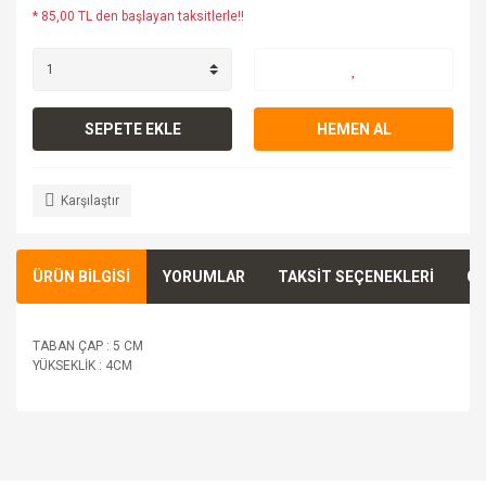
* 85,00 TL den başlayan taksitlerle!!
SEPETE EKLE
HEMEN AL
Karşılaştır
ÜRÜN BİLGİSİ
YORUMLAR
TAKSİT SEÇENEKLERİ
ÖN
TABAN ÇAP : 5 CM
YÜKSEKLİK : 4CM
Bu ürünün fiyat bilgisi, resim, ürün açıklamalarında ve diğer
konularda yetersiz gördüğünüz noktaları öneri formunu
Bu ürüne ilk yorumu siz yapın!
kullanarak tarafımıza iletebilirsiniz.
Görüş ve önerileriniz için teşekkür ederiz.