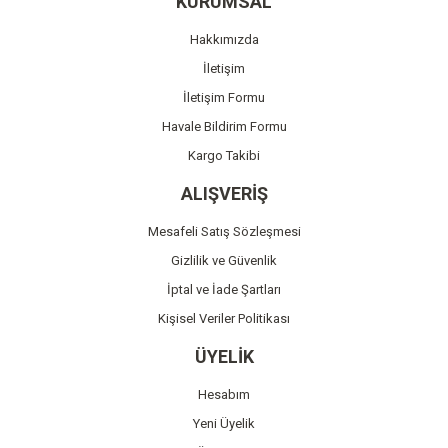
KURUMSAL
Ürün açıklamasında eksik bilgiler bulunuyor.
Hakkımızda
Ürün bilgilerinde hatalar bulunuyor.
İletişim
Ürün fiyatı diğer sitelerden daha pahalı.
İletişim Formu
Bu ürüne benzer farklı alternatifler olmalı.
Havale Bildirim Formu
Kargo Takibi
ALIŞVERİŞ
Mesafeli Satış Sözleşmesi
Gönder
Gizlilik ve Güvenlik
İptal ve İade Şartları
Kişisel Veriler Politikası
ÜYELİK
Hesabım
Yeni Üyelik