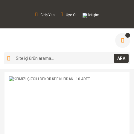
Giriş Yap
Üye Ol
İletişim
ARA