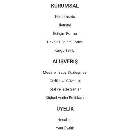
Ürün resmi kalitesiz, bozuk veya görüntülenemiyor.
KURUMSAL
Ürün açıklamasında eksik bilgiler bulunuyor.
Hakkımızda
Ürün bilgilerinde hatalar bulunuyor.
İletişim
Ürün fiyatı diğer sitelerden daha pahalı.
İletişim Formu
Bu ürüne benzer farklı alternatifler olmalı.
Havale Bildirim Formu
Kargo Takibi
ALIŞVERİŞ
Mesafeli Satış Sözleşmesi
Gönder
Gizlilik ve Güvenlik
İptal ve İade Şartları
Kişisel Veriler Politikası
ÜYELİK
Hesabım
Yeni Üyelik