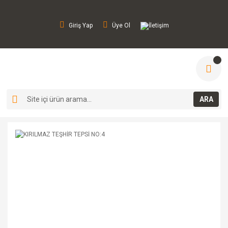
Giriş Yap
Üye Ol
İletişim
ARA