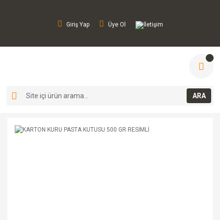
Giriş Yap
Üye Ol
İletişim
ARA