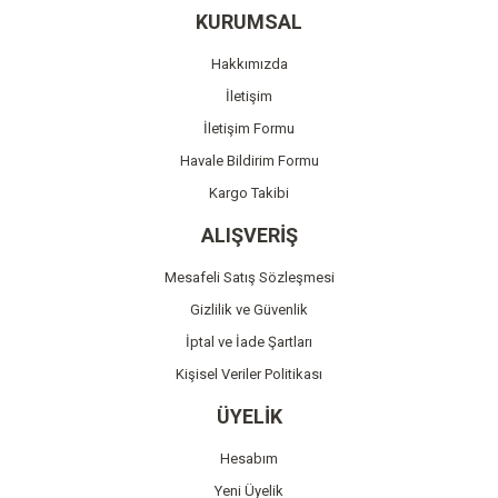
Ürün resmi kalitesiz, bozuk veya görüntülenemiyor.
KURUMSAL
Ürün açıklamasında eksik bilgiler bulunuyor.
Hakkımızda
Ürün bilgilerinde hatalar bulunuyor.
İletişim
Ürün fiyatı diğer sitelerden daha pahalı.
İletişim Formu
Bu ürüne benzer farklı alternatifler olmalı.
Havale Bildirim Formu
Kargo Takibi
ALIŞVERİŞ
Mesafeli Satış Sözleşmesi
Gönder
Gizlilik ve Güvenlik
İptal ve İade Şartları
Kişisel Veriler Politikası
ÜYELİK
Hesabım
Yeni Üyelik