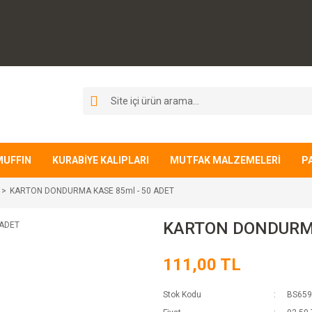
MUFFIN
KURABİYE KALIPLARI
MUTFAK MALZEMELERİ
P
KARTON DONDURMA KASE 85ml - 50 ADET
KARTON DONDURMA
111,00 TL
Stok Kodu
BS659