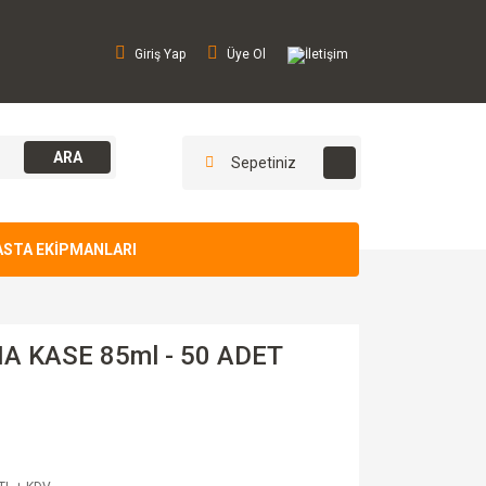
Giriş Yap
Üye Ol
İletişim
ARA
Sepetiniz
ASTA EKİPMANLARI
 KASE 85ml - 50 ADET