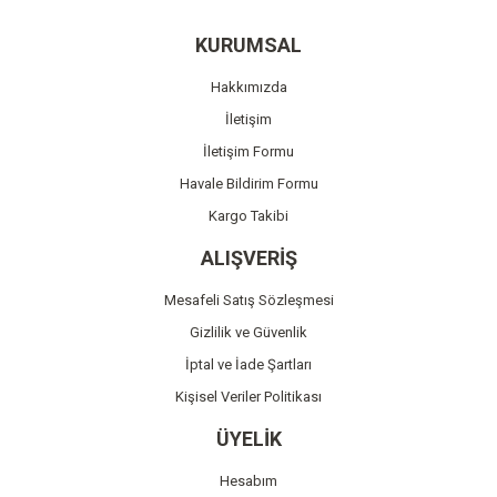
Yorum Yaz
Ürün resmi kalitesiz, bozuk veya görüntülenemiyor.
KURUMSAL
Ürün açıklamasında eksik bilgiler bulunuyor.
Hakkımızda
Ürün bilgilerinde hatalar bulunuyor.
İletişim
Ürün fiyatı diğer sitelerden daha pahalı.
İletişim Formu
Bu ürüne benzer farklı alternatifler olmalı.
Havale Bildirim Formu
Kargo Takibi
ALIŞVERİŞ
Mesafeli Satış Sözleşmesi
Gönder
Gizlilik ve Güvenlik
İptal ve İade Şartları
Kişisel Veriler Politikası
ÜYELİK
Hesabım