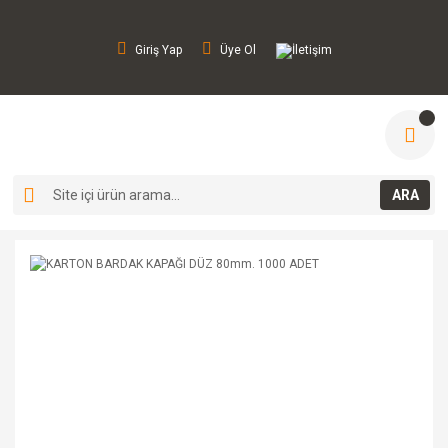
Giriş Yap
Üye Ol
İletişim
ARA