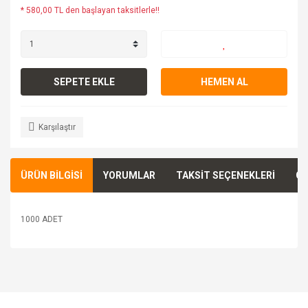
* 580,00 TL den başlayan taksitlerle!!
SEPETE EKLE
HEMEN AL
Karşılaştır
ÜRÜN BİLGİSİ
YORUMLAR
TAKSİT SEÇENEKLERİ
ÖN
1000 ADET
Bu ürünün fiyat bilgisi, resim, ürün açıklamalarında ve diğer
konularda yetersiz gördüğünüz noktaları öneri formunu
Bu ürüne ilk yorumu siz yapın!
kullanarak tarafımıza iletebilirsiniz.
Görüş ve önerileriniz için teşekkür ederiz.