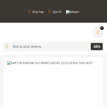
Giriş Yap
Üye Ol
İletişim
ARA