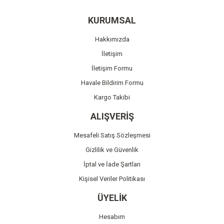
Yorum Yaz
Ürün resmi kalitesiz, bozuk veya görüntülenemiyor.
KURUMSAL
Ürün açıklamasında eksik bilgiler bulunuyor.
Hakkımızda
Ürün bilgilerinde hatalar bulunuyor.
İletişim
Ürün fiyatı diğer sitelerden daha pahalı.
İletişim Formu
Bu ürüne benzer farklı alternatifler olmalı.
Havale Bildirim Formu
Kargo Takibi
ALIŞVERİŞ
Mesafeli Satış Sözleşmesi
Gönder
Gizlilik ve Güvenlik
İptal ve İade Şartları
Kişisel Veriler Politikası
ÜYELİK
Hesabım