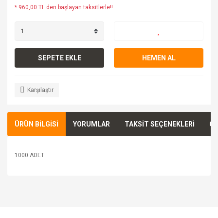
* 960,00 TL den başlayan taksitlerle!!
SEPETE EKLE
HEMEN AL
Karşılaştır
ÜRÜN BİLGİSİ
YORUMLAR
TAKSİT SEÇENEKLERİ
ÖN
1000 ADET
Bu ürünün fiyat bilgisi, resim, ürün açıklamalarında ve diğer
konularda yetersiz gördüğünüz noktaları öneri formunu
Bu ürüne ilk yorumu siz yapın!
kullanarak tarafımıza iletebilirsiniz.
Görüş ve önerileriniz için teşekkür ederiz.