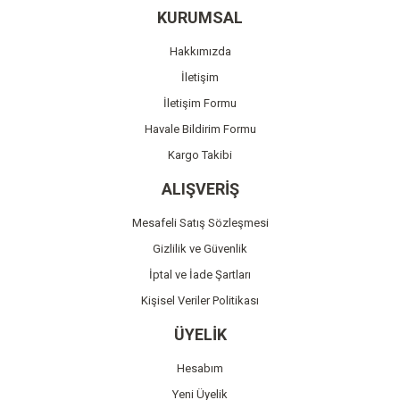
Ürün resmi kalitesiz, bozuk veya görüntülenemiyor.
KURUMSAL
Ürün açıklamasında eksik bilgiler bulunuyor.
Hakkımızda
Ürün bilgilerinde hatalar bulunuyor.
İletişim
Ürün fiyatı diğer sitelerden daha pahalı.
İletişim Formu
Bu ürüne benzer farklı alternatifler olmalı.
Havale Bildirim Formu
Kargo Takibi
ALIŞVERİŞ
Mesafeli Satış Sözleşmesi
Gönder
Gizlilik ve Güvenlik
İptal ve İade Şartları
Kişisel Veriler Politikası
ÜYELİK
Hesabım
Yeni Üyelik