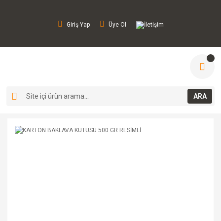
Giriş Yap
Üye Ol
İletişim
ARA