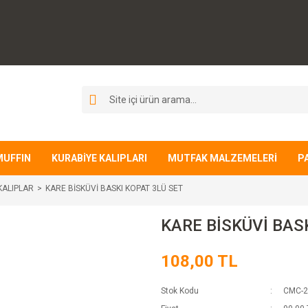
MUFFIN
KURABİYE KALIPLARI
MUTFAK MALZEMELERİ
P
KALIPLAR
KARE BİSKÜVİ BASKI KOPAT 3LÜ SET
KARE BİSKÜVİ BAS
108,00 TL
Stok Kodu
CMC-2