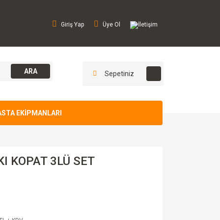
Giriş Yap
Üye Ol
İletişim
ARA
Sepetiniz
ASTA EKİPMANLARI
KI KOPAT 3LÜ SET