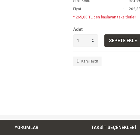
Stok Kodu
BS139
Fiyat
262,38
* 265,00 TL den başlayan taksitlerle!!
Adet
SEPETE EKLE
Karşılaştır
YORUMLAR
TAKSİT SEÇENEKLERİ