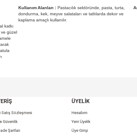
Kullanım Alanları :
Pastacılık sektöründe, pasta, turta,
A
dondurma, kek, meyve salataları ve tatlılarda dekor ve
kaplama amaçlı kullanılır.
l katkı
 ve güzel
ramele
larak
atula
ün
e diğer konularda yetersiz gördüğünüz noktaları öneri formunu kullanarak tarafımı
Bu ürüne ilk yorumu siz yapın!
ERİŞ
ÜYELİK
r.
Yorum Yaz
i Satış Sözleşmesi
Hesabım
ve Güvenlik
Yeni Üyelik
İade Şartları
Üye Girişi