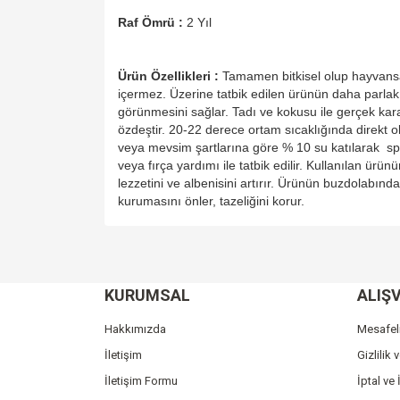
Raf Ömrü :
2 Yıl
Ürün Özellikleri :
Tamamen bitkisel olup hayvansa
içermez. Üzerine tatbik edilen ürünün daha parlak
görünmesini sağlar. Tadı ve kokusu ile gerçek ka
özdeştir. 20-22 derece ortam sıcaklığında direkt o
veya mevsim şartlarına göre % 10 su katılarak sp
veya fırça yardımı ile tatbik edilir. Kullanılan ürün
lezzetini ve albenisini artırır. Ürünün buzdolabında
kurumasını önler, tazeliğini korur.
Bu ürünün fiyat bilgisi, resim, ürün açıklamalarında v
Görüş ve önerileriniz için teşekkür ederiz.
KURUMSAL
ALIŞV
Ürün resmi kalitesiz, bozuk veya görüntülenemiyo
Ürün açıklamasında eksik bilgiler bulunuyor.
Hakkımızda
Mesafel
Ürün bilgilerinde hatalar bulunuyor.
İletişim
Gizlilik 
Ürün fiyatı diğer sitelerden daha pahalı.
İletişim Formu
İptal ve 
Bu ürüne benzer farklı alternatifler olmalı.