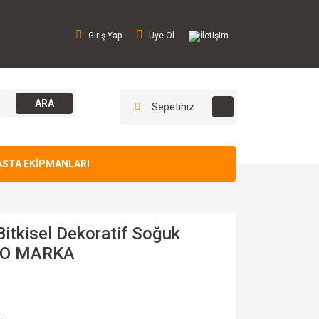
Giriş Yap
Üye Ol
İletişim
ARA
Sepetiniz
ASTA EKİPMANLARI
tkisel Dekoratif Soğuk
 FO MARKA