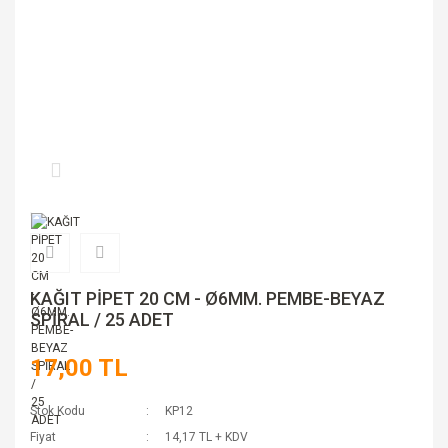
KAĞIT PİPET 20 CM - Ø6MM. PEMBE-BEYAZ
SPİRAL / 25 ADET
17,00 TL
Stok Kodu
KP12
Fiyat
14,17 TL + KDV