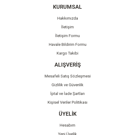
Ürün resmi kalitesiz, bozuk veya görüntülenemiyor.
KURUMSAL
Ürün açıklamasında eksik bilgiler bulunuyor.
Hakkımızda
Ürün bilgilerinde hatalar bulunuyor.
İletişim
Ürün fiyatı diğer sitelerden daha pahalı.
İletişim Formu
Bu ürüne benzer farklı alternatifler olmalı.
Havale Bildirim Formu
Kargo Takibi
ALIŞVERİŞ
Mesafeli Satış Sözleşmesi
Gönder
Gizlilik ve Güvenlik
İptal ve İade Şartları
Kişisel Veriler Politikası
ÜYELİK
Hesabım
Yeni Üyelik