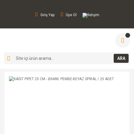
Giriş Yap
Üye Ol
İletişim
ARA