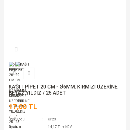
KAĞIT PİPET 20 CM - Ø6MM. KIRMIZI ÜZERİNE
BEYAZ YILDIZ / 25 ADET
17,00 TL
Stok Kodu
KP23
Fiyat
14,17 TL + KDV