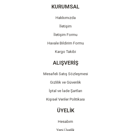
Ürün resmi kalitesiz, bozuk veya görüntülenemiyor.
KURUMSAL
Ürün açıklamasında eksik bilgiler bulunuyor.
Hakkımızda
Ürün bilgilerinde hatalar bulunuyor.
İletişim
Ürün fiyatı diğer sitelerden daha pahalı.
İletişim Formu
Bu ürüne benzer farklı alternatifler olmalı.
Havale Bildirim Formu
Kargo Takibi
ALIŞVERİŞ
Mesafeli Satış Sözleşmesi
Gönder
Gizlilik ve Güvenlik
İptal ve İade Şartları
Kişisel Veriler Politikası
ÜYELİK
Hesabım
Yeni Üyelik