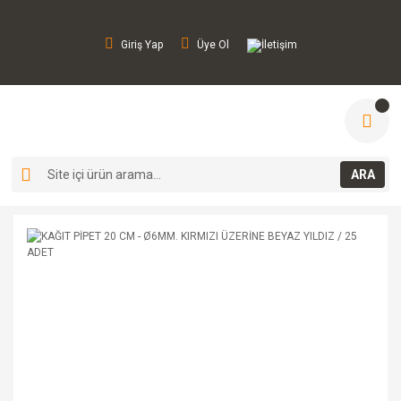
Giriş Yap
Üye Ol
İletişim
ARA