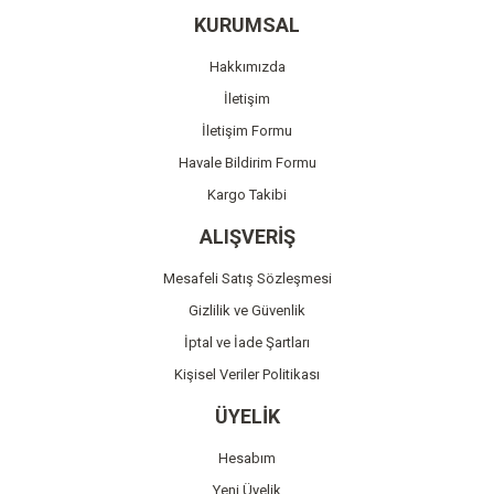
Ürün resmi kalitesiz, bozuk veya görüntülenemiyor.
KURUMSAL
Ürün açıklamasında eksik bilgiler bulunuyor.
Hakkımızda
Ürün bilgilerinde hatalar bulunuyor.
İletişim
Ürün fiyatı diğer sitelerden daha pahalı.
İletişim Formu
Bu ürüne benzer farklı alternatifler olmalı.
Havale Bildirim Formu
Kargo Takibi
ALIŞVERİŞ
Mesafeli Satış Sözleşmesi
Gönder
Gizlilik ve Güvenlik
İptal ve İade Şartları
Kişisel Veriler Politikası
ÜYELİK
Hesabım
Yeni Üyelik