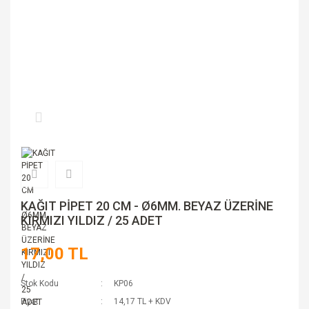
KAĞIT PİPET 20 CM - Ø6MM. BEYAZ ÜZERİNE
KIRMIZI YILDIZ / 25 ADET
17,00 TL
Stok Kodu
KP06
Fiyat
14,17 TL + KDV