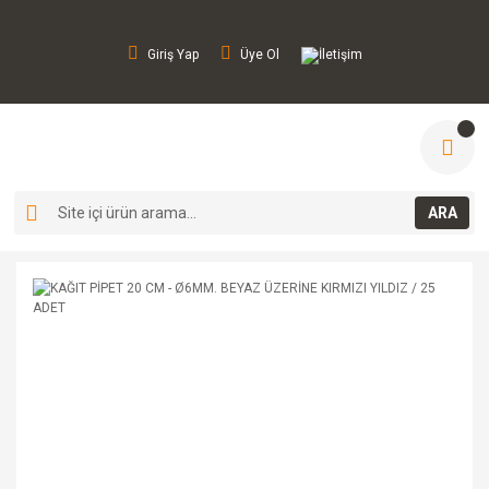
Giriş Yap
Üye Ol
İletişim
ARA