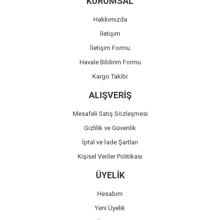
KURUMSAL
Ürün açıklamasında eksik bilgiler bulunuyor.
Hakkımızda
Ürün bilgilerinde hatalar bulunuyor.
İletişim
Ürün fiyatı diğer sitelerden daha pahalı.
İletişim Formu
Bu ürüne benzer farklı alternatifler olmalı.
Havale Bildirim Formu
Kargo Takibi
ALIŞVERİŞ
Mesafeli Satış Sözleşmesi
Gönder
Gizlilik ve Güvenlik
İptal ve İade Şartları
Kişisel Veriler Politikası
ÜYELİK
Hesabım
Yeni Üyelik