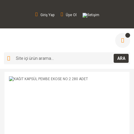
Giriş Yap
Üye Ol
İletişim
ARA