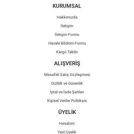
Ürün resmi kalitesiz, bozuk veya görüntülenemiyor.
KURUMSAL
Ürün açıklamasında eksik bilgiler bulunuyor.
Hakkımızda
Ürün bilgilerinde hatalar bulunuyor.
İletişim
Ürün fiyatı diğer sitelerden daha pahalı.
İletişim Formu
Bu ürüne benzer farklı alternatifler olmalı.
Havale Bildirim Formu
Kargo Takibi
ALIŞVERİŞ
Mesafeli Satış Sözleşmesi
Gönder
Gizlilik ve Güvenlik
İptal ve İade Şartları
Kişisel Veriler Politikası
ÜYELİK
Hesabım
Yeni Üyelik