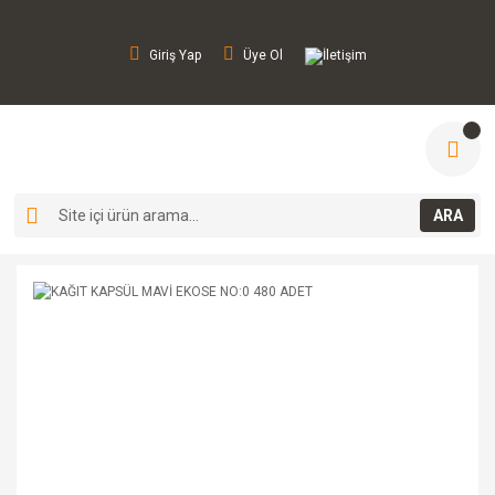
Giriş Yap
Üye Ol
İletişim
ARA