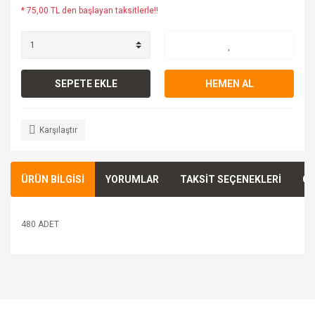
* 75,00 TL den başlayan taksitlerle!!
SEPETE EKLE
HEMEN AL
Karşılaştır
ÜRÜN BİLGİSİ
YORUMLAR
TAKSİT SEÇENEKLERİ
ÖN
480 ADET
Bu ürünün fiyat bilgisi, resim, ürün açıklamalarında ve diğer
konularda yetersiz gördüğünüz noktaları öneri formunu
Bu ürüne ilk yorumu siz yapın!
kullanarak tarafımıza iletebilirsiniz.
Görüş ve önerileriniz için teşekkür ederiz.