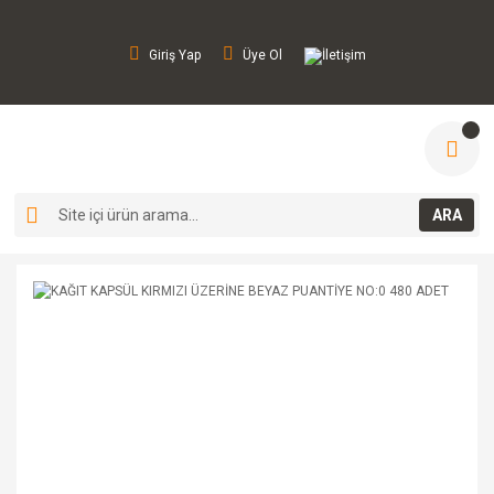
Giriş Yap
Üye Ol
İletişim
ARA