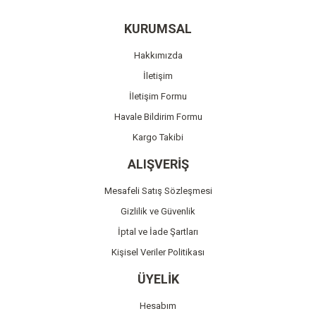
Yorum Yaz
Ürün resmi kalitesiz, bozuk veya görüntülenemiyor.
KURUMSAL
Ürün açıklamasında eksik bilgiler bulunuyor.
Hakkımızda
Ürün bilgilerinde hatalar bulunuyor.
İletişim
Ürün fiyatı diğer sitelerden daha pahalı.
İletişim Formu
Bu ürüne benzer farklı alternatifler olmalı.
Havale Bildirim Formu
Kargo Takibi
ALIŞVERİŞ
Mesafeli Satış Sözleşmesi
Gönder
Gizlilik ve Güvenlik
İptal ve İade Şartları
Kişisel Veriler Politikası
ÜYELİK
Hesabım