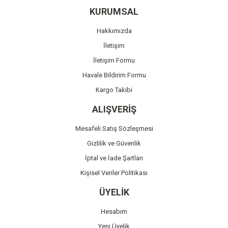
Ürün resmi kalitesiz, bozuk veya görüntülenemiyor.
KURUMSAL
Ürün açıklamasında eksik bilgiler bulunuyor.
Hakkımızda
Ürün bilgilerinde hatalar bulunuyor.
İletişim
Ürün fiyatı diğer sitelerden daha pahalı.
İletişim Formu
Bu ürüne benzer farklı alternatifler olmalı.
Havale Bildirim Formu
Kargo Takibi
ALIŞVERİŞ
Mesafeli Satış Sözleşmesi
Gönder
Gizlilik ve Güvenlik
İptal ve İade Şartları
Kişisel Veriler Politikası
ÜYELİK
Hesabım
Yeni Üyelik