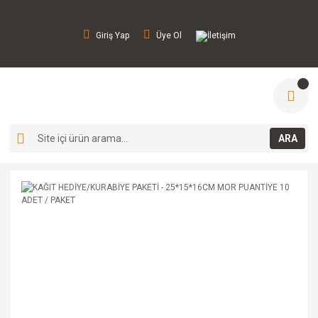
Giriş Yap
Üye Ol
İletişim
ARA