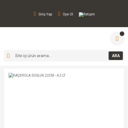
Giriş Yap
Üye Ol
İletişim
ARA