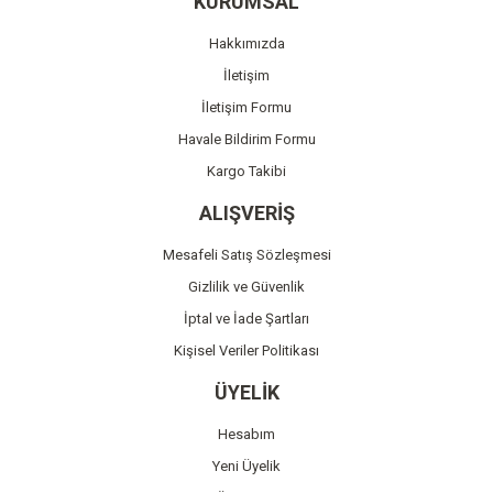
KURUMSAL
Ürün açıklamasında eksik bilgiler bulunuyor.
Hakkımızda
Ürün bilgilerinde hatalar bulunuyor.
İletişim
Ürün fiyatı diğer sitelerden daha pahalı.
İletişim Formu
Bu ürüne benzer farklı alternatifler olmalı.
Havale Bildirim Formu
Kargo Takibi
ALIŞVERİŞ
Mesafeli Satış Sözleşmesi
Gönder
Gizlilik ve Güvenlik
İptal ve İade Şartları
Kişisel Veriler Politikası
ÜYELİK
Hesabım
Yeni Üyelik