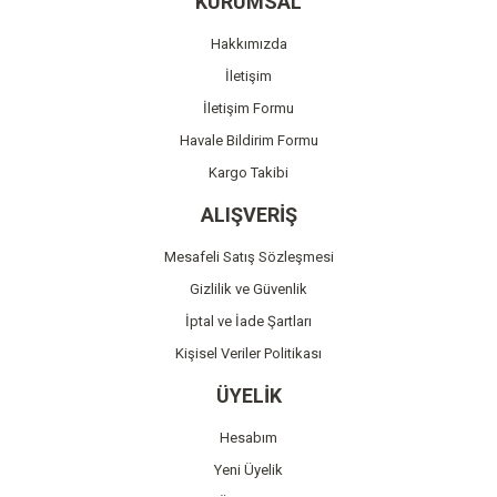
KURUMSAL
Ürün açıklamasında eksik bilgiler bulunuyor.
Hakkımızda
Ürün bilgilerinde hatalar bulunuyor.
İletişim
Ürün fiyatı diğer sitelerden daha pahalı.
İletişim Formu
Bu ürüne benzer farklı alternatifler olmalı.
Havale Bildirim Formu
Kargo Takibi
ALIŞVERİŞ
Mesafeli Satış Sözleşmesi
Gönder
Gizlilik ve Güvenlik
İptal ve İade Şartları
Kişisel Veriler Politikası
ÜYELİK
Hesabım
Yeni Üyelik