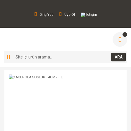
Giriş Yap
Üye Ol
İletişim
ARA