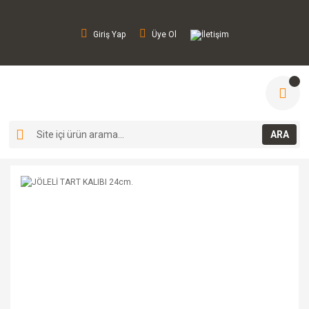
Giriş Yap
Üye Ol
İletişim
ARA