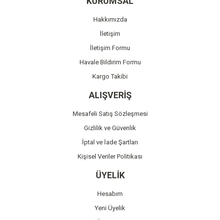
KURUMSAL
Ürün açıklamasında eksik bilgiler bulunuyor.
Hakkımızda
Ürün bilgilerinde hatalar bulunuyor.
İletişim
Ürün fiyatı diğer sitelerden daha pahalı.
İletişim Formu
Bu ürüne benzer farklı alternatifler olmalı.
Havale Bildirim Formu
Kargo Takibi
ALIŞVERİŞ
Mesafeli Satış Sözleşmesi
Gönder
Gizlilik ve Güvenlik
İptal ve İade Şartları
Kişisel Veriler Politikası
ÜYELİK
Hesabım
Yeni Üyelik