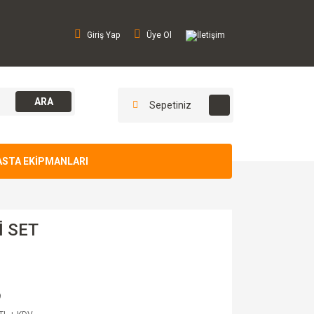
Giriş Yap
Üye Ol
İletişim
ARA
Sepetiniz
ASTA EKİPMANLARI
 SET
9