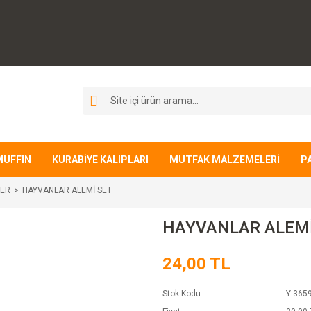
MUFFIN
KURABİYE KALIPLARI
MUTFAK MALZEMELERİ
P
LER
HAYVANLAR ALEMİ SET
HAYVANLAR ALEMİ
24,00 TL
Stok Kodu
Y-365