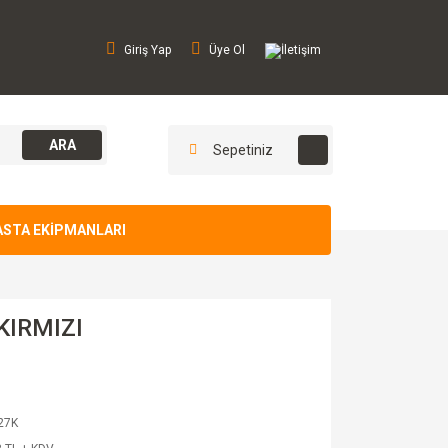
Giriş Yap
Üye Ol
İletişim
ARA
Sepetiniz
ASTA EKİPMANLARI
KIRMIZI
27K