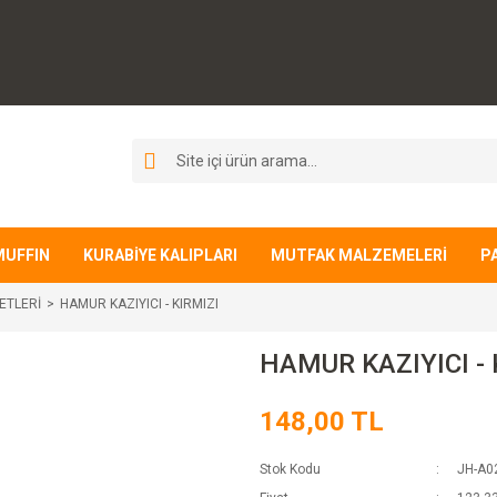
MUFFIN
KURABİYE KALIPLARI
MUTFAK MALZEMELERİ
P
ETLERİ
HAMUR KAZIYICI - KIRMIZI
HAMUR KAZIYICI - 
148,00 TL
Stok Kodu
JH-A0