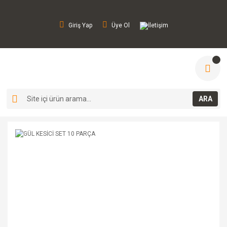
Giriş Yap
Üye Ol
İletişim
ARA