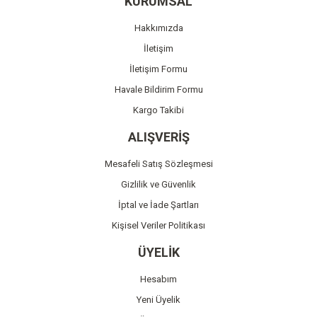
KURUMSAL
Ürün açıklamasında eksik bilgiler bulunuyor.
Hakkımızda
Ürün bilgilerinde hatalar bulunuyor.
İletişim
Ürün fiyatı diğer sitelerden daha pahalı.
İletişim Formu
Bu ürüne benzer farklı alternatifler olmalı.
Havale Bildirim Formu
Kargo Takibi
ALIŞVERİŞ
Mesafeli Satış Sözleşmesi
Gönder
Gizlilik ve Güvenlik
İptal ve İade Şartları
Kişisel Veriler Politikası
ÜYELİK
Hesabım
Yeni Üyelik