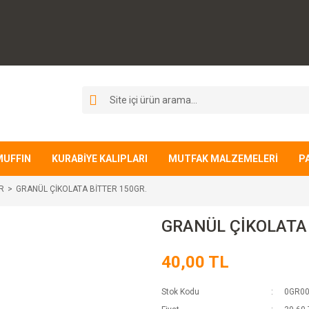
MUFFIN
KURABİYE KALIPLARI
MUTFAK MALZEMELERİ
P
R
GRANÜL ÇİKOLATA BİTTER 150GR.
GRANÜL ÇİKOLATA 
40,00 TL
Stok Kodu
0GR0