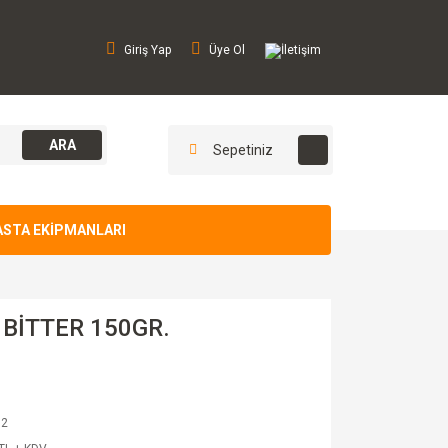
Giriş Yap
Üye Ol
İletişim
ARA
Sepetiniz
ASTA EKİPMANLARI
BİTTER 150GR.
02