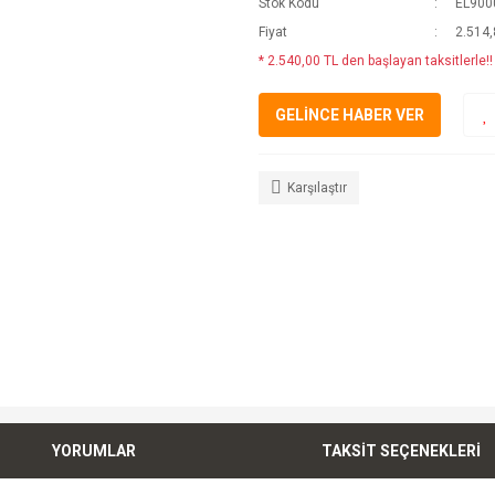
Stok Kodu
EL900
Fiyat
2.514,
* 2.540,00 TL den başlayan taksitlerle!!
GELİNCE HABER VER
Karşılaştır
YORUMLAR
TAKSİT SEÇENEKLERİ