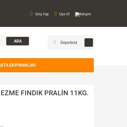
Giriş Yap
Üye Ol
İletişim
ARA
Sepetiniz
ASTA EKİPMANLARI
EZME FINDIK PRALİN 11KG.