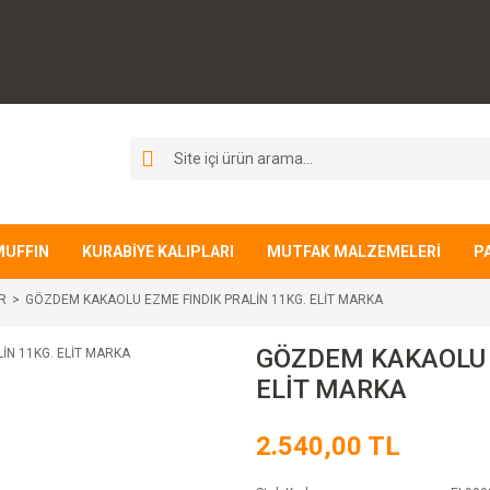
MUFFIN
KURABİYE KALIPLARI
MUTFAK MALZEMELERİ
P
R
GÖZDEM KAKAOLU EZME FINDIK PRALİN 11KG. ELİT MARKA
GÖZDEM KAKAOLU 
ELİT MARKA
2.540,00 TL