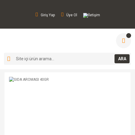
Giriş Yap
Üye Ol
İletişim
ARA