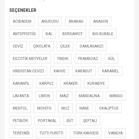
SEÇENEKLER
ACIBADEM
AHUDUDU
ANANAS
ANASON
ANTEPFISTIĞI
BAL
BERGAMOT
BIG BUBBLE
CEVİZ
ÇİKOLATA
ÇİLEK
DAMLASAKIZI
EGZOTİK MEYVELER
FINDIK
FRAMBUAZ
GÜL
HİNDİSTAN CEVİZİ
KAHVE
KARADUT
KARAMEL
KARANFİL
KARPUZ
KRAKER
KURABİYE
LAVANTA
LİMON
MALT
MANDALİNA
MANGO
MENTOL
MOHİTO
MUZ
NANE
OKALİPTUS
PETİBÖR
PORTAKAL
SÜT
ŞEFTALİ
TEREYAĞI
TUTTI FURITTI
TÜRK KAHVESİ
VANİLYA