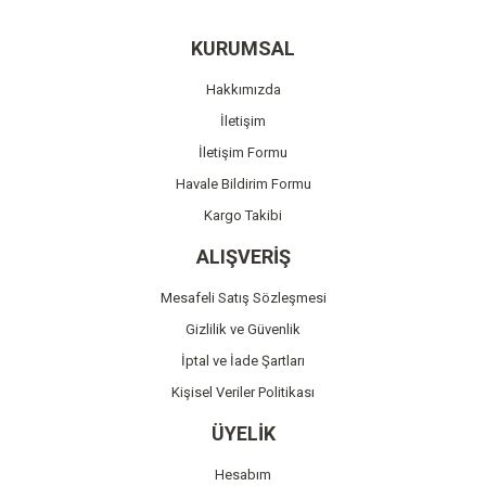
Yorum Yaz
Ürün resmi kalitesiz, bozuk veya görüntülenemiyor.
KURUMSAL
Ürün açıklamasında eksik bilgiler bulunuyor.
Hakkımızda
Ürün bilgilerinde hatalar bulunuyor.
İletişim
Ürün fiyatı diğer sitelerden daha pahalı.
İletişim Formu
Bu ürüne benzer farklı alternatifler olmalı.
Havale Bildirim Formu
Kargo Takibi
ALIŞVERİŞ
Mesafeli Satış Sözleşmesi
Gönder
Gizlilik ve Güvenlik
İptal ve İade Şartları
Kişisel Veriler Politikası
ÜYELİK
Hesabım