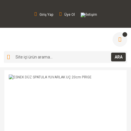
Giriş Yap
Üye Ol
İletişim
ARA