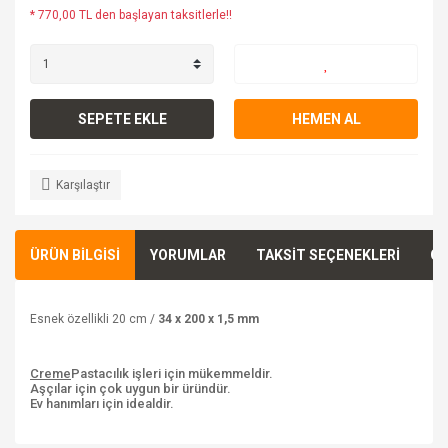
* 770,00 TL den başlayan taksitlerle!!
SEPETE EKLE
HEMEN AL
Karşılaştır
ÜRÜN BİLGİSİ
YORUMLAR
TAKSİT SEÇENEKLERİ
ÖN
Esnek özellikli 20 cm /
34 x 200 x 1,5 mm
Creme
Pastacılık işleri için mükemmeldir.
Aşçılar için çok uygun bir üründür.
Ev hanımları için idealdir.