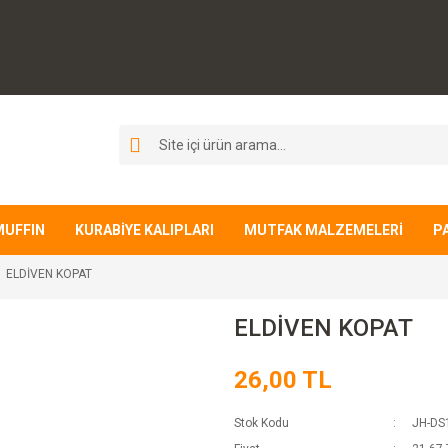
MUFFIN
KURABİYE KALIPLARI
MUTFAK MALZEMELERİ
P
ELDİVEN KOPAT
ELDİVEN KOPAT
26,00 TL
Stok Kodu
JH-DS