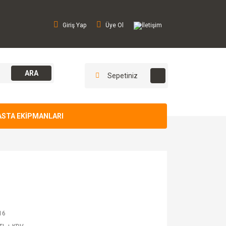
Giriş Yap
Üye Ol
İletişim
ARA
Sepetiniz
ASTA EKİPMANLARI
16